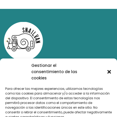
Gestionar el
Alquiler de autocaravanas en Valencia
consentimiento de las
cookies
Copyright © 2023 Snailvan
Para ofrecer las mejores experiencias, utilizamos tecnologías
como las cookies para almacenar y/o acceder a la información
MAPA WEB
del dispositivo. El consentimiento de estas tecnologías nos
permitirá procesar datos como el comportamiento de
navegación o las identificaciones únicas en este sitio. No
LEGAL
consentir o retirar el consentimiento, puede afectar negativamente
a ciertas características y funciones.